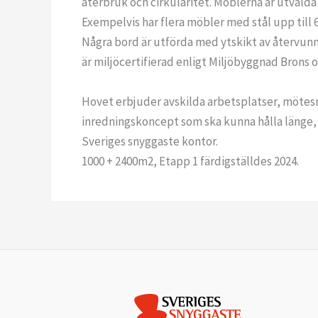
återbruk och cirkuläritet. Möblerna är utvalda
Exempelvis har flera möbler med stål upp till 
Några bord är utförda med ytskikt av återvunn
är miljöcertifierad enligt Miljöbyggnad Brons 
Hovet erbjuder avskilda arbetsplatser, mötesru
inredningskoncept som ska kunna hålla länge, b
Sveriges snyggaste kontor.
1000 + 2400m2, Etapp 1 färdigställdes 2024.