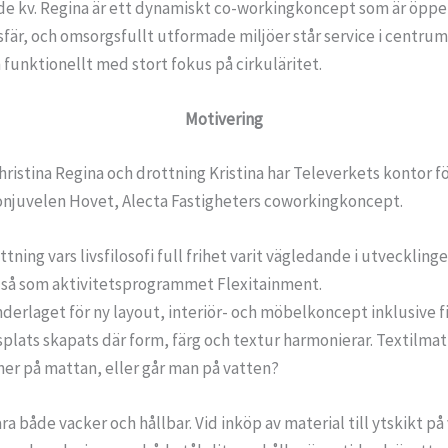
e kv. Regina är ett dynamiskt co-workingkoncept som är öppet,
r, och omsorgsfullt utformade miljöer står service i centrum
 funktionellt med stort fokus på cirkuläritet.
Motivering
Christina Regina och drottning Kristina har Televerkets kontor 
ronjuvelen Hovet, Alecta Fastigheters coworkingkoncept.
tning vars livsfilosofi full frihet varit vägledande i utvecklin
, så som aktivitetsprogrammet Flexitainment.
erlaget för ny layout, interiör- och möbelkoncept inklusive fin
plats skapats där form, färg och textur harmonierar. Textilma
 ner på mattan, eller går man på vatten?
a både vacker och hållbar. Vid inköp av material till ytskikt på 