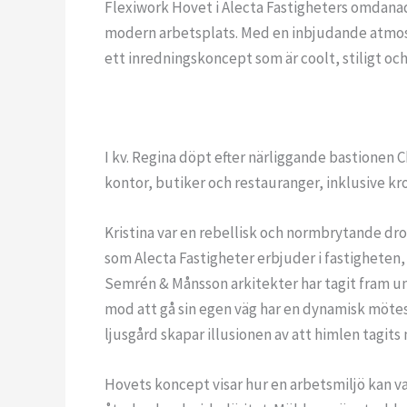
Flexiwork Hovet i Alecta Fastigheters omdanad
modern arbetsplats. Med en inbjudande atmosfä
ett inredningskoncept som är coolt, stiligt och
I kv. Regina döpt efter närliggande bastionen 
kontor, butiker och restauranger, inklusive k
Kristina var en rebellisk och normbrytande drot
som Alecta Fastigheter erbjuder i fastigheten
Semrén & Månsson arkitekter har tagit fram und
mod att gå sin egen väg har en dynamisk mötes
ljusgård skapar illusionen av att himlen tagits
Hovets koncept visar hur en arbetsmiljö kan var