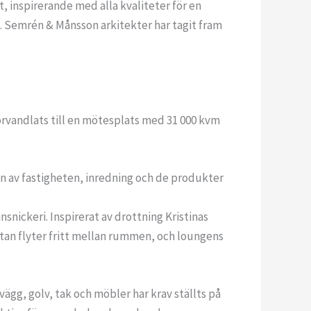
 inspirerande med alla kvaliteter för en
. Semrén & Månsson arkitekter har tagit fram
förvandlats till en mötesplats med 31 000 kvm
gen av fastigheten, inredning och de produkter
snickeri. Inspirerat av drottning Kristinas
ttan flyter fritt mellan rummen, och loungens
vägg, golv, tak och möbler har krav ställts på