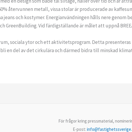
 med en design som både tål slitage, håller över tid och är att
60% återvunnen metall, vissa stolar är producerade av kaffesu
a jeans och kostymer. Energianvändningen hålls nere genom be
och GreenBuilding. Vid färdigställande är målet att uppnå BREE
m, sociala ytor och ett aktivitetsprogram. Detta presenteras i
li en del av det cirkulära och därmed bidra till minskad klima
För frågor kring pressmaterial, nominer
E-post:
info@fastighetssverige