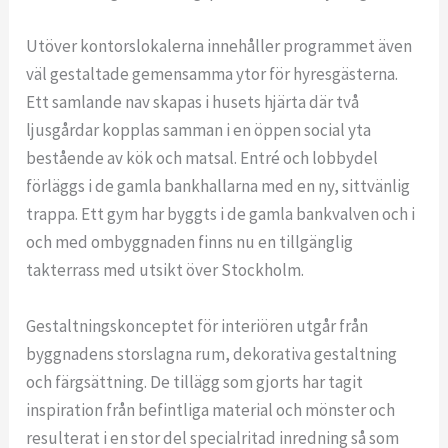
Utöver kontorslokalerna innehåller programmet även
väl gestaltade gemensamma ytor för hyresgästerna.
Ett samlande nav skapas i husets hjärta där två
ljusgårdar kopplas samman i en öppen social yta
bestående av kök och matsal. Entré och lobbydel
förläggs i de gamla bankhallarna med en ny, sittvänlig
trappa. Ett gym har byggts i de gamla bankvalven och i
och med ombyggnaden finns nu en tillgänglig
takterrass med utsikt över Stockholm.
Gestaltningskonceptet för interiören utgår från
byggnadens storslagna rum, dekorativa gestaltning
och färgsättning. De tillägg som gjorts har tagit
inspiration från befintliga material och mönster och
resulterat i en stor del specialritad inredning så som