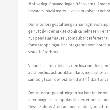
Motivering
: Omvandlingen från kvarn till mode
bevarats i såväl materialval som volymer och s
Den interiöra gestaltningen har tagit avstamp
ge nytt liv i den arkitektoniska helheten. I en
nya pendelarmaturer, som subtilt refererar ti
fönsteröppningar, har integrerats som bordsun
visuellt återbruk.
Vidare har stora delar av den lösa inredninge
auktionshus och antikhandlare, med syftet att
samtidigt som det bidrar till ett hållbart anvä
Den interiöra gestaltningen har hämtat inspira
inredningen kan kopplas till den visuella kommu
Dessa kulörer återkommer i möbler, armaturer 