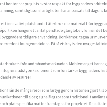
rnt kontor har präglats av stor respekt för byggnadens arkitekt
tämning, samtidigt som fastigheten har anpassats till dagens k
 i ett innovativt platsbundet återbruk där material från bygg
tréportiken hänger ett antal pendlade glasglober, funna i det b
ll byggnadens tidigare användning. Borrkärnor, tagna ur murver
derreden i loungeområdena. På så vis knyts den nya gestaltnin
n återbrukats från andrahandsmarknaden. Möblemanget har noggr
 integrera tidstypiska element som förstärker byggnadens histo
ndande av resurser.
tion från de många resor som fartyg genom historien gjort till 
nikationen till sjöss; signalflaggor som traditionellt använts 
och platsspecifika mattor framtagna för projektet. Resultatet 