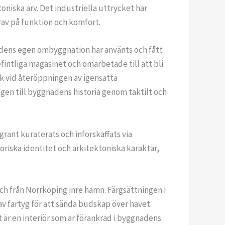
oniska arv. Det industriella uttrycket har
rav på funktion och komfort.
nadens egen ombyggnation har använts och fått
efintliga magasinet och omarbetade till att bli
k vid återöppningen av igensatta
gen till byggnadens historia genom taktilt och
ant kuraterats och införskaffats via
riska identitet och arkitektoniska karaktär,
och från Norrköping inre hamn. Färgsättningen i
av fartyg för att sända budskap över havet.
är en interiör som är förankrad i byggnadens