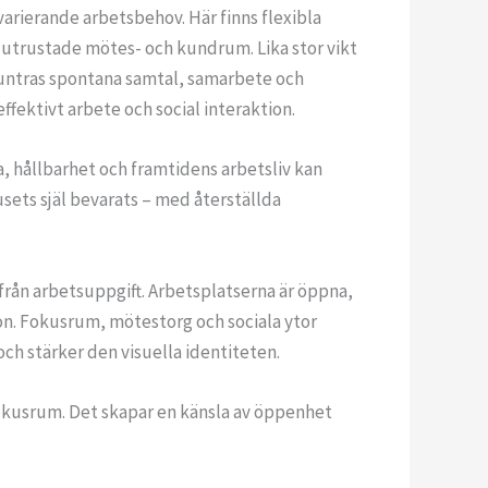
arierande arbetsbehov. Här finns flexibla
lutrustade mötes- och kundrum. Lika stor vikt
untras spontana samtal, samarbete och
ffektivt arbete och social interaktion.
a, hållbarhet och framtidens arbetsliv kan
ets själ bevarats – med återställda
från arbetsuppgift. Arbetsplatserna är öppna,
ion. Fokusrum, mötestorg och sociala ytor
ch stärker den visuella identiteten.
fokusrum. Det skapar en känsla av öppenhet