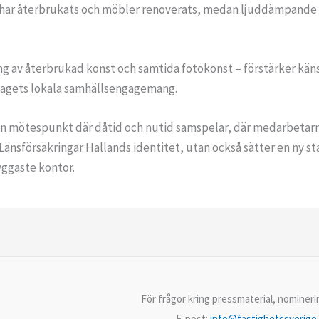
ar återbrukats och möbler renoverats, medan ljuddämpande och
 av återbrukad konst och samtida fotokonst – förstärker känsl
tagets lokala samhällsengagemang.
en mötespunkt där dåtid och nutid samspelar, där medarbetarna t
Länsförsäkringar Hallands identitet, utan också sätter en ny s
nyggaste kontor.
För frågor kring pressmaterial, nominer
E-post:
info@fastighetssverige