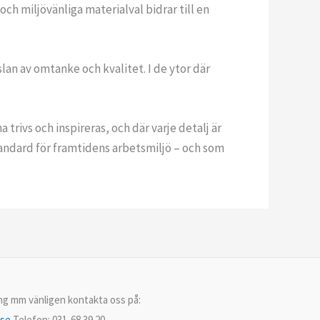
 miljövänliga materialval bidrar till en
an av omtanke och kvalitet. I de ytor där
rivs och inspireras, och där varje detalj är
tandard för framtidens arbetsmiljö – och som
ing mm vänligen kontakta oss på:
.se
Telefon: 031-68 39 20