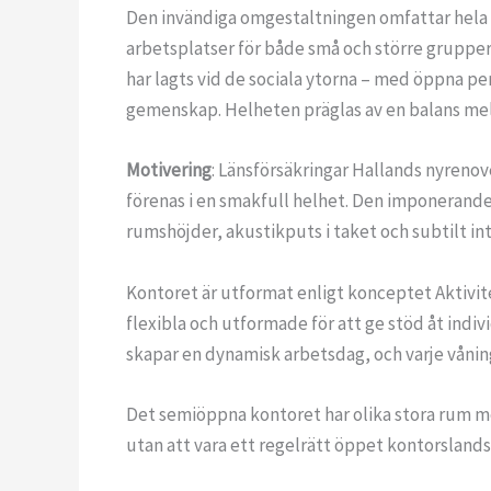
Den invändiga omgestaltningen omfattar hela se
arbetsplatser för både små och större grupper
har lagts vid de sociala ytorna – med öppna 
gemenskap. Helheten präglas av en balans mellan
Motivering
: Länsförsäkringar Hallands nyrenov
förenas i en smakfull helhet. Den imponerand
rumshöjder, akustikputs i taket och subtilt in
Kontoret är utformat enligt konceptet Aktivit
flexibla och utformade för att ge stöd åt indi
skapar en dynamisk arbetsdag, och varje våning
Det semiöppna kontoret har olika stora rum me
utan att vara ett regelrätt öppet kontorsland