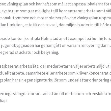
x våningsplan och har haft som mål att anpassa lokalerna för v
, tysta rum som ger möjlighet till koncentrerat arbete samt vä
personalutrymmen och mötesplatser på varje våningsplan uppm
 funktion, estetik och trivsel, där miljön bjuder in till både e
erade kontor i centrala Halmstad är ett exempel på hur histori
e jugendbyggnaden har genomgått en varsam renovering där hus
tegrerad stuckatur och belysning.
etsbaserat arbetssätt, där medarbetarna väljer arbetsmiljö uti
viduellt arbete, samarbete eller arbete som kräver koncentrat
splan har sin egen signaturkulör som underlättar orientering o
n inga stängda dörrar – annat än till mötesrum och enskilda 
skap.