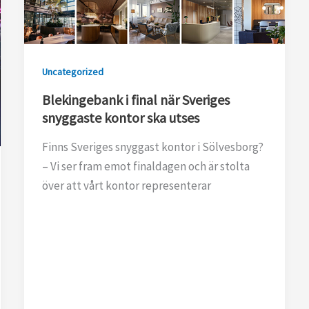
Uncategorized
Blekingebank i final när Sveriges
snyggaste kontor ska utses
Finns Sveriges snyggast kontor i Sölvesborg?
– Vi ser fram emot finaldagen och är stolta
över att vårt kontor representerar